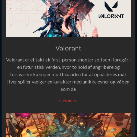
Valorant
Valorant er et taktisk first-person shooter spil som foregår i
en futuristisk verden, hvor to hold af angribere og
forsvarere kæmper mod hinanden for at opnå deres mål.
Hver spiller vælger en karakter med unikke evner og våben,
som de
Læs mere