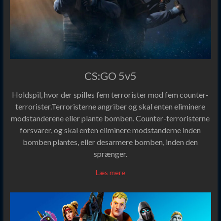
CS:GO 5v5
Holdspil, hvor der spilles fem terrorister mod fem counter-
terrorister.Terroristerne angriber og skal enten eliminere
modstanderene eller plante bomben. Counter-terroristerne
forsvarer, og skal enten eliminere modstanderne inden
bomben plantes, eller desarmere bomben, inden den
sprænger.
Læs mere