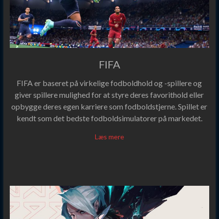
FIFA
FIFA er baseret på virkelige fodboldhold og -spillere og
giver spillere mulighed for at styre deres favorithold eller
opbygge deres egen karriere som fodboldstjerne. Spillet er
kendt som det bedste fodboldsimulatorer på markedet.
Læs mere