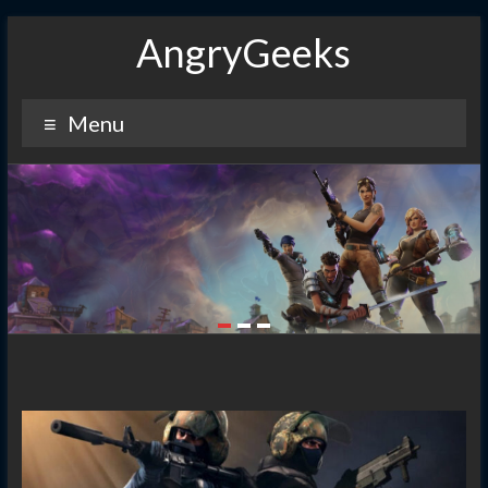
Skip
AngryGeeks
to
content
Menu